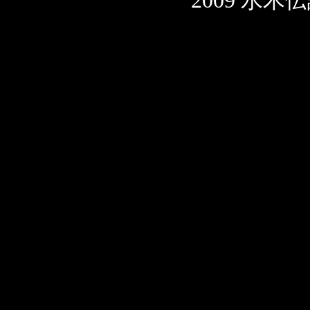
2009 水