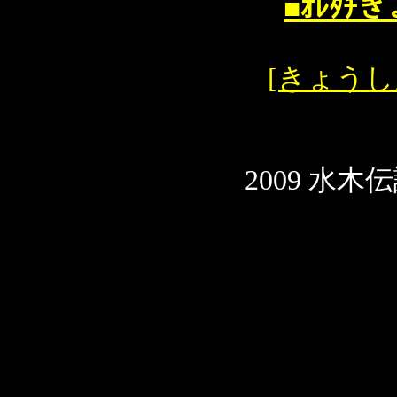
■ｵﾚﾀﾁ
[きょうし
2009 水