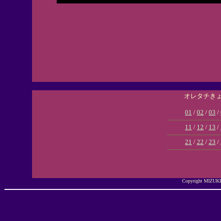
オレタチき
01
/
02
/
03
/
11
/
12
/
13
/
21
/
22
/
23
/
Copyright MIZUKI