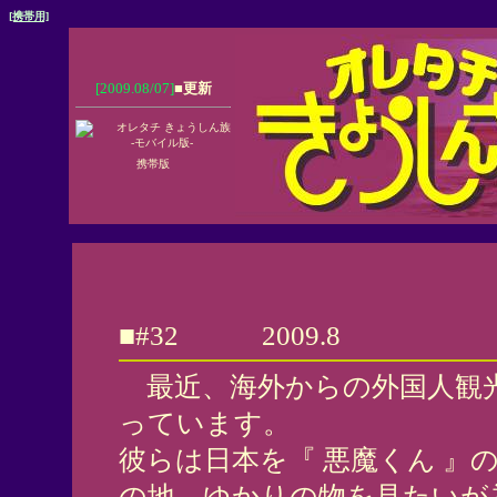
[携帯用]
[2009.08/07]
■
更新
携帯版
■#32 2009.8
最近、海外からの外国人観
っています。
彼らは日本を『 悪魔くん 』
の地、ゆかりの物を見たいが